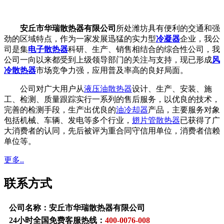
安丘市华瑞散热器有限公司
所处潍坊具有便利的交通和强
劲的区域特点，作为一家发展迅猛的实力型
冷凝器
企业，我公
司是集
电子散热器
科研、生产、销售相结合的综合性公司，我
公司一向以来都受到上级领导部门的关注与支持，现已形成
风
冷散热器
市场竞争力强，应用普及率高的良好局面。
公司对广大用户从
液压油散热器
设计、生产、安装、施
工、检测、质量跟踪实行一系列的售后服务，以优良的技术，
完善的检测手段，生产出优良的
油冷却器
产品，主要服务对象
包括机械、车辆、发电等多个行业，
翅片管散热器
已获得了广
大消费者的认同，先后被评为重合同守信用单位，消费者信赖
单位等。
更多..
联系方式
公司名称：安丘市华瑞散热器有限公司
24小时全国免费客服热线：
400-0076-008