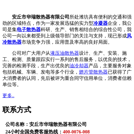
安丘市华瑞散热器有限公司
所处潍坊具有便利的交通和强
劲的区域特点，作为一家发展迅猛的实力型
冷凝器
企业，我公
司是集
电子散热器
科研、生产、销售相结合的综合性公司，我
公司一向以来都受到上级领导部门的关注与支持，现已形成
风
冷散热器
市场竞争力强，应用普及率高的良好局面。
公司对广大用户从
液压油散热器
设计、生产、安装、施
工、检测、质量跟踪实行一系列的售后服务，以优良的技术，
完善的检测手段，生产出优良的
油冷却器
产品，主要服务对象
包括机械、车辆、发电等多个行业，
翅片管散热器
已获得了广
大消费者的认同，先后被评为重合同守信用单位，消费者信赖
单位等。
更多..
联系方式
公司名称：安丘市华瑞散热器有限公司
24小时全国免费客服热线：
400-0076-008