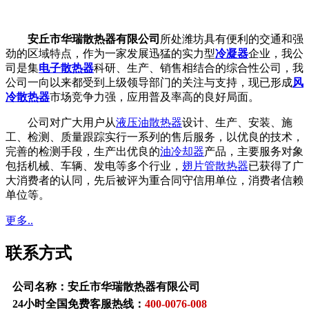
安丘市华瑞散热器有限公司
所处潍坊具有便利的交通和强
劲的区域特点，作为一家发展迅猛的实力型
冷凝器
企业，我公
司是集
电子散热器
科研、生产、销售相结合的综合性公司，我
公司一向以来都受到上级领导部门的关注与支持，现已形成
风
冷散热器
市场竞争力强，应用普及率高的良好局面。
公司对广大用户从
液压油散热器
设计、生产、安装、施
工、检测、质量跟踪实行一系列的售后服务，以优良的技术，
完善的检测手段，生产出优良的
油冷却器
产品，主要服务对象
包括机械、车辆、发电等多个行业，
翅片管散热器
已获得了广
大消费者的认同，先后被评为重合同守信用单位，消费者信赖
单位等。
更多..
联系方式
公司名称：安丘市华瑞散热器有限公司
24小时全国免费客服热线：
400-0076-008