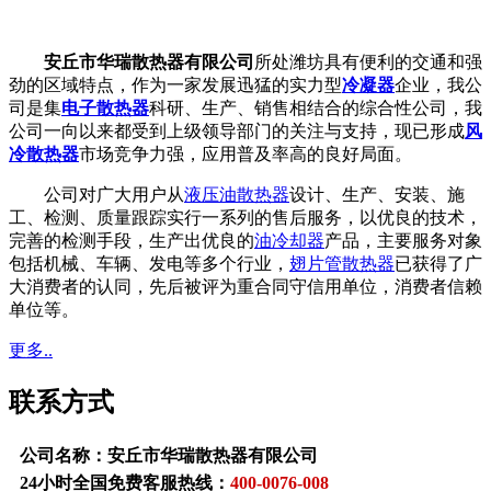
安丘市华瑞散热器有限公司
所处潍坊具有便利的交通和强
劲的区域特点，作为一家发展迅猛的实力型
冷凝器
企业，我公
司是集
电子散热器
科研、生产、销售相结合的综合性公司，我
公司一向以来都受到上级领导部门的关注与支持，现已形成
风
冷散热器
市场竞争力强，应用普及率高的良好局面。
公司对广大用户从
液压油散热器
设计、生产、安装、施
工、检测、质量跟踪实行一系列的售后服务，以优良的技术，
完善的检测手段，生产出优良的
油冷却器
产品，主要服务对象
包括机械、车辆、发电等多个行业，
翅片管散热器
已获得了广
大消费者的认同，先后被评为重合同守信用单位，消费者信赖
单位等。
更多..
联系方式
公司名称：安丘市华瑞散热器有限公司
24小时全国免费客服热线：
400-0076-008