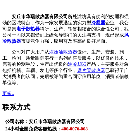
安丘市华瑞散热器有限公司
所处潍坊具有便利的交通和强
劲的区域特点，作为一家发展迅猛的实力型
冷凝器
企业，我公
司是集
电子散热器
科研、生产、销售相结合的综合性公司，我
公司一向以来都受到上级领导部门的关注与支持，现已形成
风
冷散热器
市场竞争力强，应用普及率高的良好局面。
公司对广大用户从
液压油散热器
设计、生产、安装、施
工、检测、质量跟踪实行一系列的售后服务，以优良的技术，
完善的检测手段，生产出优良的
油冷却器
产品，主要服务对象
包括机械、车辆、发电等多个行业，
翅片管散热器
已获得了广
大消费者的认同，先后被评为重合同守信用单位，消费者信赖
单位等。
更多..
联系方式
公司名称：安丘市华瑞散热器有限公司
24小时全国免费客服热线：
400-0076-008