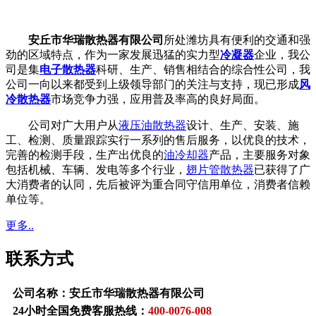
安丘市华瑞散热器有限公司
所处潍坊具有便利的交通和强
劲的区域特点，作为一家发展迅猛的实力型
冷凝器
企业，我公
司是集
电子散热器
科研、生产、销售相结合的综合性公司，我
公司一向以来都受到上级领导部门的关注与支持，现已形成
风
冷散热器
市场竞争力强，应用普及率高的良好局面。
公司对广大用户从
液压油散热器
设计、生产、安装、施
工、检测、质量跟踪实行一系列的售后服务，以优良的技术，
完善的检测手段，生产出优良的
油冷却器
产品，主要服务对象
包括机械、车辆、发电等多个行业，
翅片管散热器
已获得了广
大消费者的认同，先后被评为重合同守信用单位，消费者信赖
单位等。
更多..
联系方式
公司名称：安丘市华瑞散热器有限公司
24小时全国免费客服热线：
400-0076-008