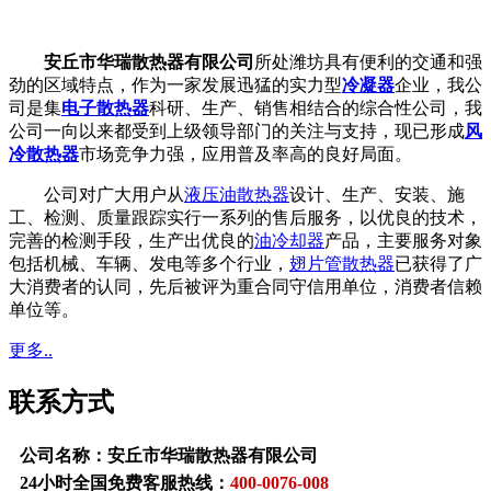
安丘市华瑞散热器有限公司
所处潍坊具有便利的交通和强
劲的区域特点，作为一家发展迅猛的实力型
冷凝器
企业，我公
司是集
电子散热器
科研、生产、销售相结合的综合性公司，我
公司一向以来都受到上级领导部门的关注与支持，现已形成
风
冷散热器
市场竞争力强，应用普及率高的良好局面。
公司对广大用户从
液压油散热器
设计、生产、安装、施
工、检测、质量跟踪实行一系列的售后服务，以优良的技术，
完善的检测手段，生产出优良的
油冷却器
产品，主要服务对象
包括机械、车辆、发电等多个行业，
翅片管散热器
已获得了广
大消费者的认同，先后被评为重合同守信用单位，消费者信赖
单位等。
更多..
联系方式
公司名称：安丘市华瑞散热器有限公司
24小时全国免费客服热线：
400-0076-008