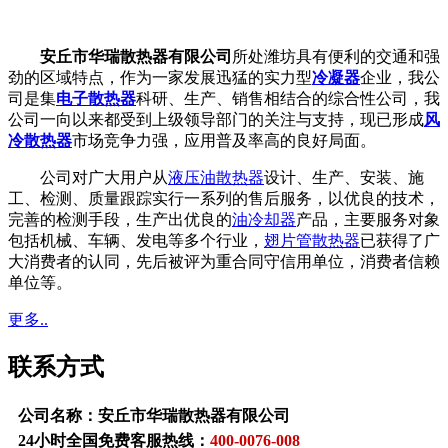
安丘市华瑞散热器有限公司
所处潍坊具有便利的交通和强
劲的区域特点，作为一家发展迅猛的实力型
冷凝器
企业，我公
司是集
电子散热器
科研、生产、销售相结合的综合性公司，我
公司一向以来都受到上级领导部门的关注与支持，现已形成
风
冷散热器
市场竞争力强，应用普及率高的良好局面。
公司对广大用户从
液压油散热器
设计、生产、安装、施
工、检测、质量跟踪实行一系列的售后服务，以优良的技术，
完善的检测手段，生产出优良的
油冷却器
产品，主要服务对象
包括机械、车辆、发电等多个行业，
翅片管散热器
已获得了广
大消费者的认同，先后被评为重合同守信用单位，消费者信赖
单位等。
更多..
联系方式
公司名称：安丘市华瑞散热器有限公司
24小时全国免费客服热线：
400-0076-008