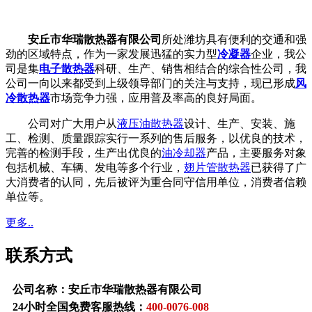
安丘市华瑞散热器有限公司
所处潍坊具有便利的交通和强
劲的区域特点，作为一家发展迅猛的实力型
冷凝器
企业，我公
司是集
电子散热器
科研、生产、销售相结合的综合性公司，我
公司一向以来都受到上级领导部门的关注与支持，现已形成
风
冷散热器
市场竞争力强，应用普及率高的良好局面。
公司对广大用户从
液压油散热器
设计、生产、安装、施
工、检测、质量跟踪实行一系列的售后服务，以优良的技术，
完善的检测手段，生产出优良的
油冷却器
产品，主要服务对象
包括机械、车辆、发电等多个行业，
翅片管散热器
已获得了广
大消费者的认同，先后被评为重合同守信用单位，消费者信赖
单位等。
更多..
联系方式
公司名称：安丘市华瑞散热器有限公司
24小时全国免费客服热线：
400-0076-008