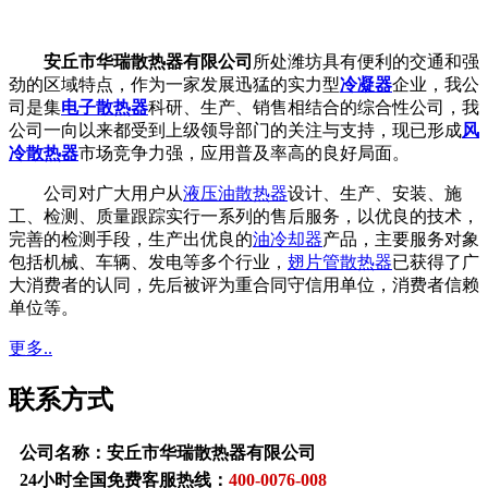
安丘市华瑞散热器有限公司
所处潍坊具有便利的交通和强
劲的区域特点，作为一家发展迅猛的实力型
冷凝器
企业，我公
司是集
电子散热器
科研、生产、销售相结合的综合性公司，我
公司一向以来都受到上级领导部门的关注与支持，现已形成
风
冷散热器
市场竞争力强，应用普及率高的良好局面。
公司对广大用户从
液压油散热器
设计、生产、安装、施
工、检测、质量跟踪实行一系列的售后服务，以优良的技术，
完善的检测手段，生产出优良的
油冷却器
产品，主要服务对象
包括机械、车辆、发电等多个行业，
翅片管散热器
已获得了广
大消费者的认同，先后被评为重合同守信用单位，消费者信赖
单位等。
更多..
联系方式
公司名称：安丘市华瑞散热器有限公司
24小时全国免费客服热线：
400-0076-008